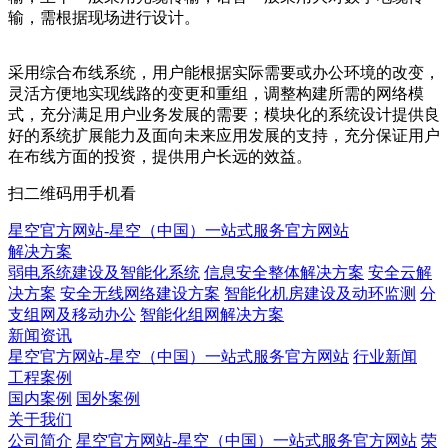
输，需根据现场进行设计。
采用综合布线系统，用户能根据实际需要或办公环境的改变，
灵活方便地实现线路的变更和重组，调整构建所需的网络模
式，充分满足用户业务发展的需要；模块化的系统设计提供良
好的系统扩展能力及面向未来应用发展的支持，充分保证用户
在布线方面的投资，提供用户长远的效益。
扫二维码用手机看
星空官方网站-星空（中国）一站式服务官方网站
解决方案
弱电系统建设及智能化系统
信息安全整体解决方案
安全云解
决方案
安全无线网络建设方案
智能化机房建设及动环监测
分
支组网及移动办公
智能化组网解决方案
新闻资讯
星空官方网站-星空（中国）一站式服务官方网站
行业新闻
工程案例
国内案例
国外案例
关于我们
公司简介
星空官方网站-星空（中国）一站式服务官方网站
荣