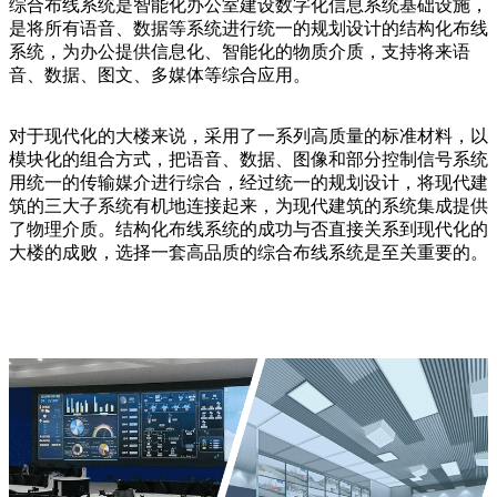
综合布线系统是智能化办公室建设数字化信息系统基础设施，
是将所有语音、数据等系统进行统一的规划设计的结构化布线
系统，为办公提供信息化、智能化的物质介质，支持将来语
音、数据、图文、多媒体等综合应用。
对于现代化的大楼来说，采用了一系列高质量的标准材料，以
模块化的组合方式，把语音、数据、图像和部分控制信号系统
用统一的传输媒介进行综合，经过统一的规划设计，将现代建
筑的三大子系统有机地连接起来，为现代建筑的系统集成提供
了物理介质。结构化布线系统的成功与否直接关系到现代化的
大楼的成败，选择一套高品质的综合布线系统是至关重要的。