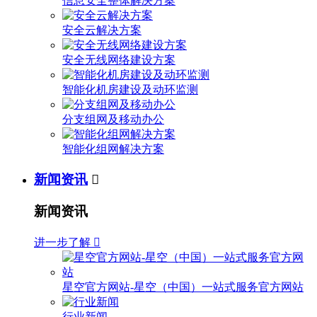
信息安全整体解决方案
安全云解决方案
安全无线网络建设方案
智能化机房建设及动环监测
分支组网及移动办公
智能化组网解决方案
新闻资讯

新闻资讯
进一步了解

星空官方网站-星空（中国）一站式服务官方网站
行业新闻