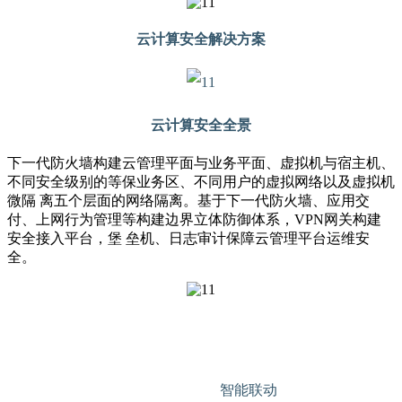
云计算安全解决方案
云计算安全全景
下一代防火墙构建云管理平面与业务平面、虚拟机与宿主机、
不同安全级别的等保业务区、不同用户的虚拟网络以及虚拟机
微隔 离五个层面的网络隔离。基于下一代防火墙、应用交
付、上网行为管理等构建边界立体防御体系，VPN网关构建
安全接入平台，堡 垒机、日志审计保障云管理平台运维安
全。
智能联动