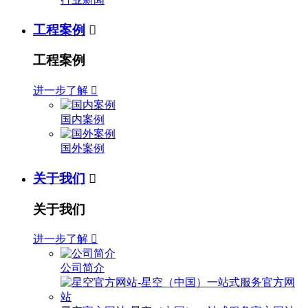
工程案例

工程案例
进一步了解

国内案例
国外案例
关于我们

关于我们
进一步了解

公司简介