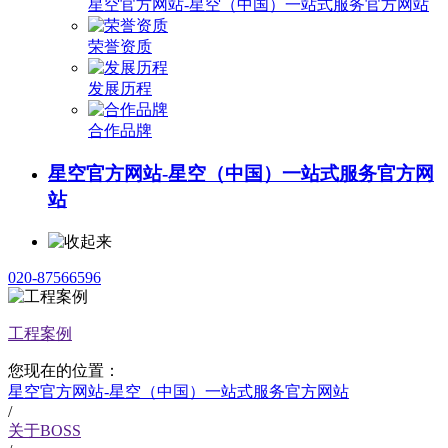
星空官方网站-星空（中国）一站式服务官方网站
荣誉资质
发展历程
合作品牌
星空官方网站-星空（中国）一站式服务官方网
站
020-87566596
工程案例
您现在的位置：
星空官方网站-星空（中国）一站式服务官方网站
/
关于BOSS