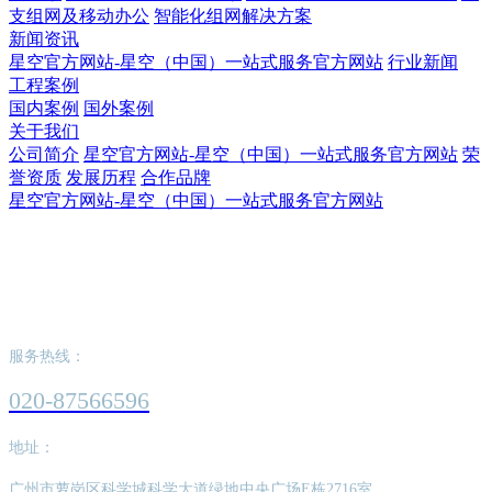
支组网及移动办公
智能化组网解决方案
新闻资讯
星空官方网站-星空（中国）一站式服务官方网站
行业新闻
工程案例
国内案例
国外案例
关于我们
公司简介
星空官方网站-星空（中国）一站式服务官方网站
荣
誉资质
发展历程
合作品牌
星空官方网站-星空（中国）一站式服务官方网站
星空官方网站-星空（中国）一站式服务官方
网站
服务热线：
020-87566596
地址：
广州市萝岗区科学城科学大道绿地中央广场E栋2716室