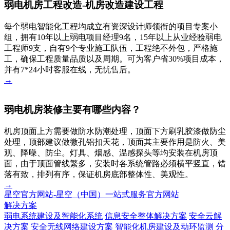
弱电机房工程改造-机房改造建设工程
每个弱电智能化工程均成立有资深设计师领衔的项目专案小
组，拥有10年以上弱电项目经理9名，15年以上从业经验弱电
工程师9支，自有9个专业施工队伍，工程绝不外包，严格施
工，确保工程质量品质以及周期。可为客户省30%项目成本，
并有7*24小时客服在线，无忧售后。
→
弱电机房装修主要有哪些内容？
机房顶面上方需要做防水防潮处理，顶面下方刷乳胶漆做防尘
处理，顶部建议做微孔铝扣天花，顶面其主要作用是防火、美
观、降噪、防尘。灯具、烟感、温感探头等均安装在机房顶
面，由于顶面管线繁多，安装时各系统管路必须横平竖直，错
落有致，排列有序，保证机房底部整体性、美观性。
→
星空官方网站-星空（中国）一站式服务官方网站
解决方案
弱电系统建设及智能化系统
信息安全整体解决方案
安全云解
决方案
安全无线网络建设方案
智能化机房建设及动环监测
分