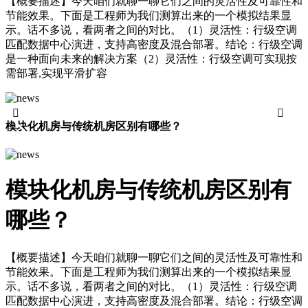
【概要描述】
今天咱们就聊一聊它们之间的灵活性及可靠性和
节能效果。下面是工程师为我们测算出来的一个模拟结果显
示。话不多说，看两者之间的对比。（1）灵活性：行级空调
匹配数据中心演进，支持高密度及混合部署。结论：行级空调
是一种面向未来的解决方案（2）灵活性：行级空调可实现按
需部署,实现平滑扩容


模块化机房与传统机房区别有哪些？
模块化机房与传统机房区别有
哪些？
【概要描述】
今天咱们就聊一聊它们之间的灵活性及可靠性和
节能效果。下面是工程师为我们测算出来的一个模拟结果显
示。话不多说，看两者之间的对比。（1）灵活性：行级空调
匹配数据中心演进，支持高密度及混合部署。结论：行级空调