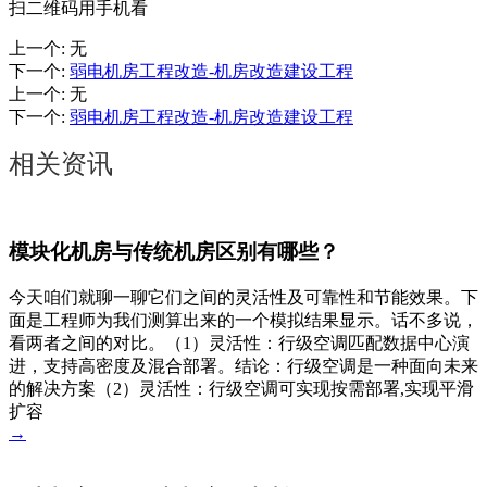
扫二维码用手机看
上一个
:
无
下一个
:
弱电机房工程改造-机房改造建设工程
上一个
:
无
下一个
:
弱电机房工程改造-机房改造建设工程
相关资讯
模块化机房与传统机房区别有哪些？
今天咱们就聊一聊它们之间的灵活性及可靠性和节能效果。下
面是工程师为我们测算出来的一个模拟结果显示。话不多说，
看两者之间的对比。（1）灵活性：行级空调匹配数据中心演
进，支持高密度及混合部署。结论：行级空调是一种面向未来
的解决方案（2）灵活性：行级空调可实现按需部署,实现平滑
扩容
→